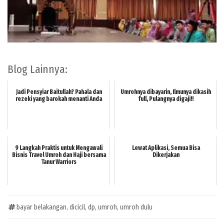
Blog Lainnya:
Jadi Pensyiar Baitullah? Pahala dan
Umrohnya dibayarin, Ilmunya dikasih
rezeki yang barokah menanti Anda
full, Pulangnya digaji!!
9 Langkah Praktis untuk Mengawali
Lewat Aplikasi, Semua Bisa
Bisnis Travel Umroh dan Haji bersama
Dikerjakan
Tanur Warriors
bayar belakangan
,
dicicil
,
dp
,
umroh
,
umroh dulu