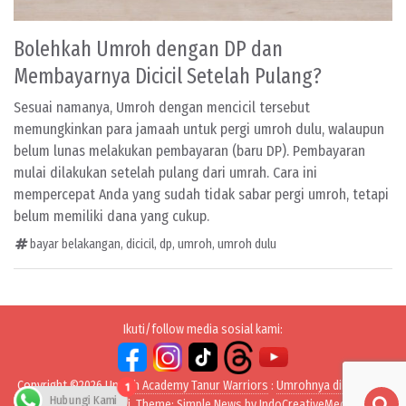
Bolehkah Umroh dengan DP dan
Membayarnya Dicicil Setelah Pulang?
Sesuai namanya, Umroh dengan mencicil tersebut
memungkinkan para jamaah untuk pergi umroh dulu, walaupun
belum lunas melakukan pembayaran (baru DP). Pembayaran
mulai dilakukan setelah pulang dari umrah. Cara ini
mempercepat Anda yang sudah tidak sabar pergi umroh, tetapi
belum memiliki dana yang cukup.
bayar belakangan
,
dicicil
,
dp
,
umroh
,
umroh dulu
Ikuti/follow media sosial kami:
Copyright ©2026
Umrah Academy Tanur Warriors
:
Umrohnya dibayarin –
1
Hubungi Kami
Pulangnya digaji
. Theme: Simple News by
IndoCreativeMedia
.