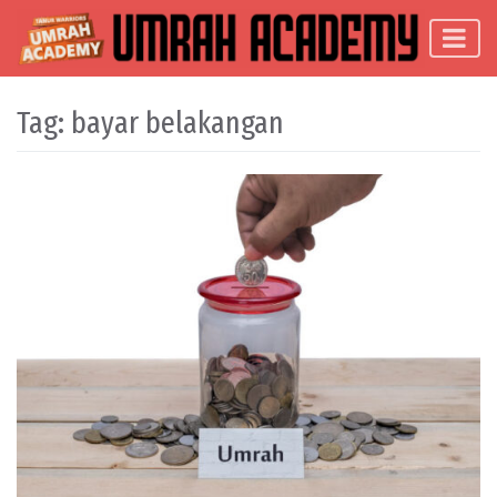
Skip to content
Main Navigation
Tag:
bayar belakangan